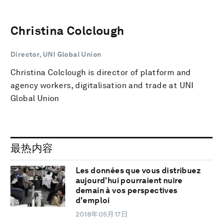
Christina Colclough
Director, UNI Global Union
Christina Colclough is director of platform and
agency workers, digitalisation and trade at UNI
Global Union
最热内容
Les données que vous distribuez
aujourd'hui pourraient nuire
demain à vos perspectives
d'emploi
2018年05月17日