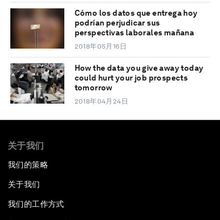
Cómo los datos que entrega hoy
podrían perjudicar sus
perspectivas laborales mañana
2018年05月16日
How the data you give away today
could hurt your job prospects
tomorrow
2018年04月24日
关于我们
我们的策略
关于我们
我们的工作方式