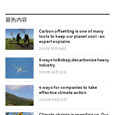
最热内容
Carbon offsetting is one of many
tools to keep our planet cool - an
expert explains
2021年10月08日
5 ways to&nbsp;decarbonize heavy
industry
2021年06月22日
4 ways for companies to take
effective climate action
2020年09月21日
Climate change is speeding up. Our