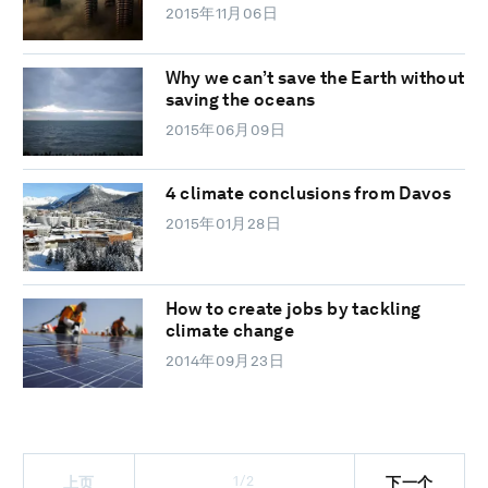
2015年11月06日
Why we can’t save the Earth without
saving the oceans
2015年06月09日
4 climate conclusions from Davos
2015年01月28日
How to create jobs by tackling
climate change
2014年09月23日
1/2
上页
下一个