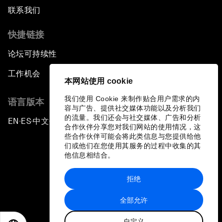
联系我们
快捷链接
论坛可持续性
工作机会
本网站使用 cookie
我们使用 Cookie 来制作贴合用户需求的内
语言版本
容与广告、提供社交媒体功能以及分析我们
的流量。我们还会与社交媒体、广告和分析
EN
ES
中文
日本語
▪
▪
▪
合作伙伴分享您对我们网站的使用情况，这
些合作伙伴可能会将此类信息与您提供给他
们或他们在您使用其服务的过程中收集的其
他信息相结合。
拒绝
隐私政策和服务条款
全部允许
站点地图
自定义