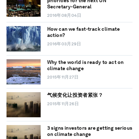
priorities for the next UN
Secretary-General
2016年08月04日
How can we fast-track climate
action?
2016年03月29日
Why the world is ready to act on
climate change
2015年11月27日
气候变化让投资者紧张？
2015年11月26日
3 signs investors are getting serious
on climate change