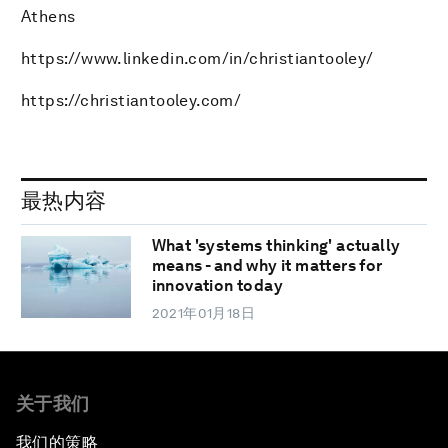
Athens
https://www.linkedin.com/in/christiantooley/
https://christiantooley.com/
最热内容
What 'systems thinking' actually
means - and why it matters for
innovation today
2021年01月18日
关于我们
我们的策略