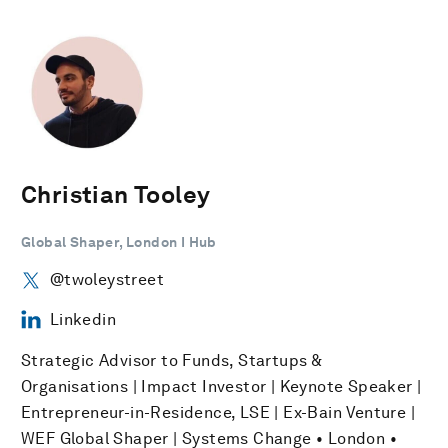
Christian Tooley
Global Shaper, London I Hub
@twoleystreet
Linkedin
Strategic Advisor to Funds, Startups &
Organisations | Impact Investor | Keynote Speaker |
Entrepreneur-in-Residence, LSE | Ex-Bain Venture |
WEF Global Shaper | Systems Change • London •