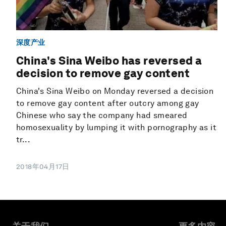
深度产业
China's Sina Weibo has reversed a
decision to remove gay content
China's Sina Weibo on Monday reversed a decision
to remove gay content after outcry among gay
Chinese who say the company had smeared
homosexuality by lumping it with pornography as it
tr...
2018年04月17日