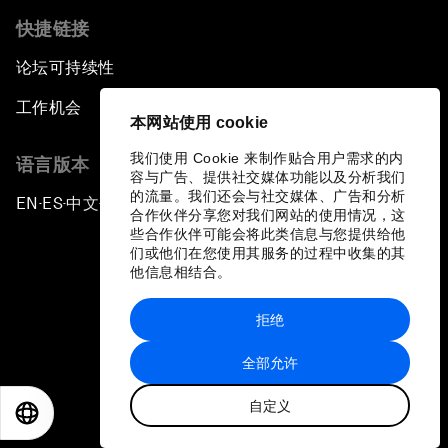
快捷链接
论坛可持续性
工作机会
本网站使用 cookie
我们使用 Cookie 来制作贴合用户需求的内
语言版本
容与广告、提供社交媒体功能以及分析我们
的流量。我们还会与社交媒体、广告和分析
EN
ES
中文
日本語
▪
▪
▪
合作伙伴分享您对我们网站的使用情况，这
些合作伙伴可能会将此类信息与您提供给他
们或他们在您使用其服务的过程中收集的其
他信息相结合。
拒绝
隐私政策和服务条款
全部允许
站点地图
自定义
©
2026
世界经济论坛
EN
ES
中文
日本語