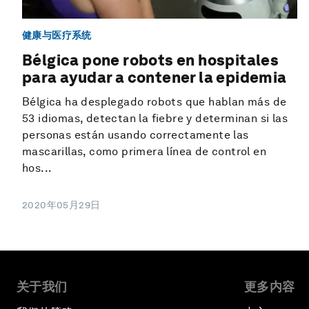
健康与医疗系统
Bélgica pone robots en hospitales
para ayudar a contener la epidemia
Bélgica ha desplegado robots que hablan más de
53 idiomas, detectan la fiebre y determinan si las
personas están usando correctamente las
mascarillas, como primera línea de control en
hos...
2020年05月29日
关于我们
更多内容