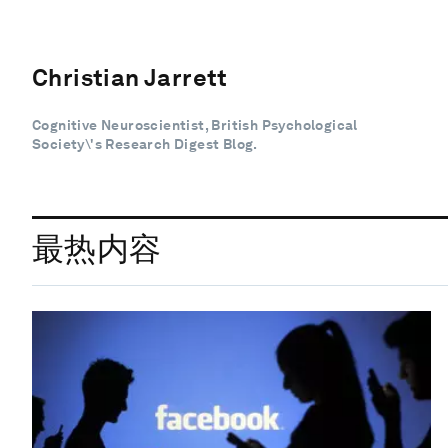
Christian Jarrett
Cognitive Neuroscientist, British Psychological
Society\'s Research Digest Blog.
最热内容