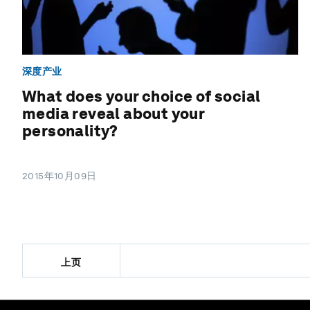
深度产业
What does your choice of social
media reveal about your
personality?
2015年10月09日
上页