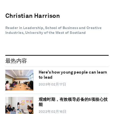
Christian Harrison
Reader in Leadership, School of Business and Creative
Industries, University of the West of Scotland
最热内容
Here's how young people can learn
to lead
2023年02月17日
艰难时期，有效领导必备的5项核心技
能
2022年02月16日