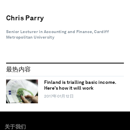
Chris Parry
Senior Lecturer in A​ccounting and Finance, Cardiff
Metropolitan University
最热内容
Finland is trialling basic income.
Here's how it will work
2017年01月12日
关于我们