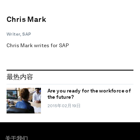
Chris Mark
Writer, SAP
Chris Mark writes for SAP
最热内容
Are you ready for the workforce of
the future?
2015年02月19日
关于我们