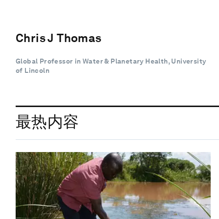
Chris J Thomas
Global Professor in Water & Planetary Health, University
of Lincoln
最热内容