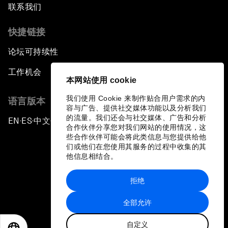
联系我们
快捷链接
论坛可持续性
工作机会
本网站使用 cookie
我们使用 Cookie 来制作贴合用户需求的内
语言版本
容与广告、提供社交媒体功能以及分析我们
的流量。我们还会与社交媒体、广告和分析
EN
ES
中文
日本語
▪
▪
▪
合作伙伴分享您对我们网站的使用情况，这
些合作伙伴可能会将此类信息与您提供给他
们或他们在您使用其服务的过程中收集的其
他信息相结合。
拒绝
隐私政策和服务条款
全部允许
站点地图
自定义
©
2026
世界经济论坛