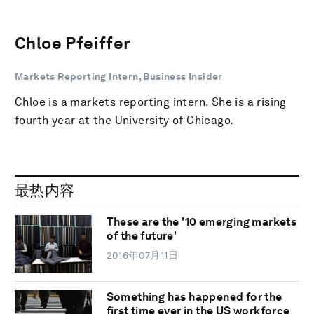
Chloe Pfeiffer
Markets Reporting Intern, Business Insider
Chloe is a markets reporting intern. She is a rising
fourth year at the University of Chicago.
最热内容
These are the '10 emerging markets
of the future'
2016年07月11日
Something has happened for the
first time ever in the US workforce