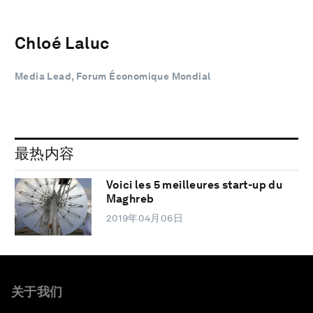
Chloé Laluc
Media Lead, Forum Économique Mondial
最热内容
Voici les 5 meilleures start-up du
Maghreb
2019年04月06日
关于我们