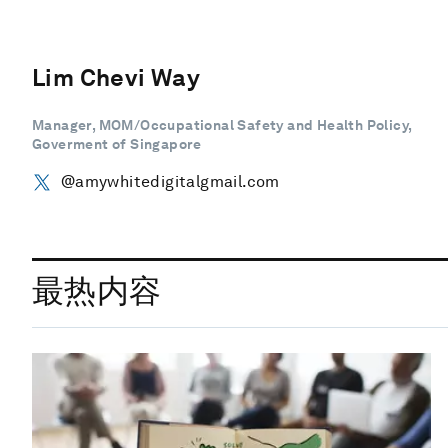
Lim Chevi Way
Manager, MOM/Occupational Safety and Health Policy,
Goverment of Singapore
@amywhitedigitalgmail.com
最热内容