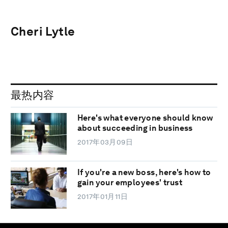
Cheri Lytle
最热内容
Here's what everyone should know
about succeeding in business
2017年03月09日
If you're a new boss, here's how to
gain your employees' trust
2017年01月11日