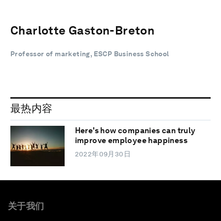
Charlotte Gaston-Breton
Professor of marketing, ESCP Business School
最热内容
Here's how companies can truly
improve employee happiness
2022年09月30日
关于我们