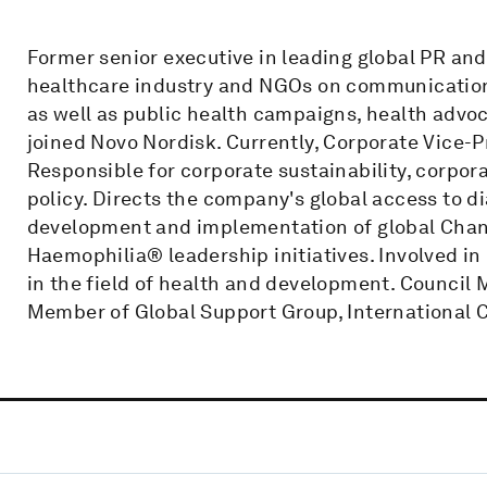
Former senior executive in leading global PR and 
healthcare industry and NGOs on communications
as well as public health campaigns, health advo
joined Novo Nordisk. Currently, Corporate Vice-
Responsible for corporate sustainability, corpora
policy. Directs the company's global access to d
development and implementation of global Chang
Haemophilia® leadership initiatives. Involved in 
in the field of health and development. Counci
Member of Global Support Group, International 