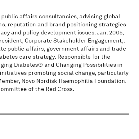
public affairs consultancies, advising global
, reputation and brand positioning strategies
cacy and policy development issues. Jan. 2005,
President, Corporate Stakeholder Engagement,.
te public affairs, government affairs and trade
iabetes care strategy. Responsible for the
ing Diabetes® and Changing Possibilities in
initiatives promoting social change, particularly
l Member, Novo Nordisk Haemophilia Foundation.
Committee of the Red Cross.