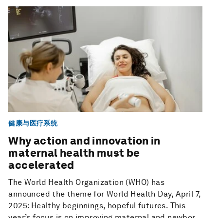
健康与医疗系统
Why action and innovation in
maternal health must be
accelerated
The World Health Organization (WHO) has
announced the theme for World Health Day, April 7,
2025: Healthy beginnings, hopeful futures. This
year’s focus is on improving maternal and newbor...