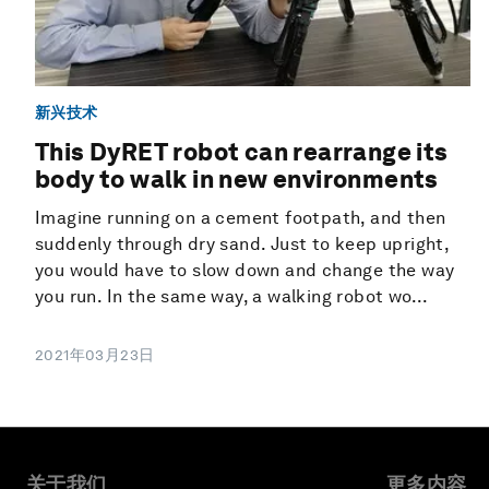
新兴技术
This DyRET robot can rearrange its
body to walk in new environments
Imagine running on a cement footpath, and then
suddenly through dry sand. Just to keep upright,
you would have to slow down and change the way
you run. In the same way, a walking robot wo...
2021年03月23日
关于我们
更多内容