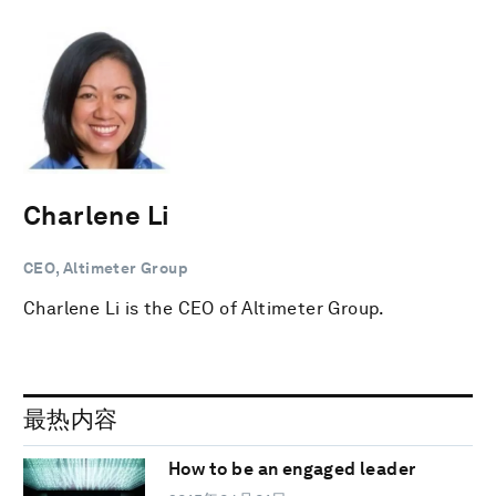
Charlene Li
CEO, Altimeter Group
Charlene Li is the CEO of Altimeter Group.
最热内容
How to be an engaged leader