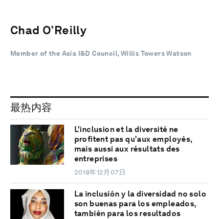
Chad O’Reilly
Member of the Asia I&D Council, Willis Towers Watson
最热内容
L'inclusion et la diversité ne
profitent pas qu’aux employés,
mais aussi aux résultats des
entreprises
2018年12月07日
La inclusión y la diversidad no solo
son buenas para los empleados,
también para los resultados