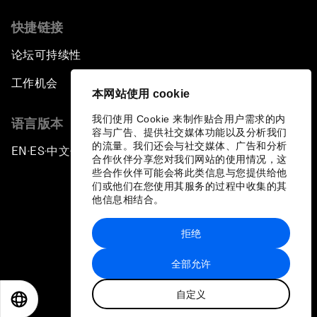
快捷链接
论坛可持续性
工作机会
本网站使用 cookie
我们使用 Cookie 来制作贴合用户需求的内
语言版本
容与广告、提供社交媒体功能以及分析我们
的流量。我们还会与社交媒体、广告和分析
EN
ES
中文
日本語
▪
▪
▪
合作伙伴分享您对我们网站的使用情况，这
些合作伙伴可能会将此类信息与您提供给他
们或他们在您使用其服务的过程中收集的其
他信息相结合。
拒绝
隐私政策和服务条款
全部允许
站点地图
自定义
©
2026
世界经济论坛
EN
ES
中文
日本語