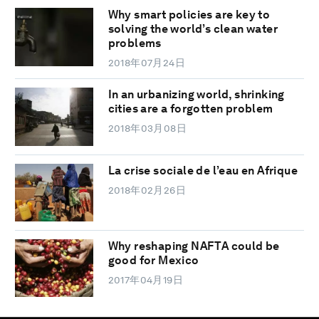
Why smart policies are key to
solving the world’s clean water
problems
2018年07月24日
In an urbanizing world, shrinking
cities are a forgotten problem
2018年03月08日
La crise sociale de l’eau en Afrique
2018年02月26日
Why reshaping NAFTA could be
good for Mexico
2017年04月19日