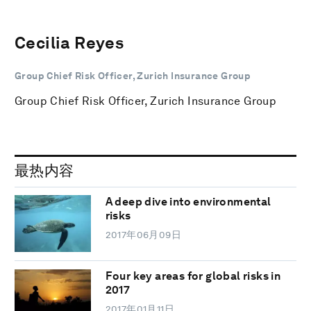
Cecilia Reyes
Group Chief Risk Officer, Zurich Insurance Group
Group Chief Risk Officer, Zurich Insurance Group
最热内容
A deep dive into environmental
risks
2017年06月09日
Four key areas for global risks in
2017
2017年01月11日