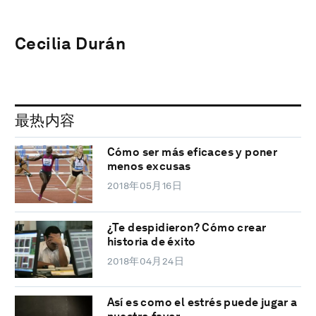
Cecilia Durán
最热内容
Cómo ser más eficaces y poner
menos excusas
2018年05月16日
¿Te despidieron? Cómo crear
historia de éxito
2018年04月24日
Así es como el estrés puede jugar a