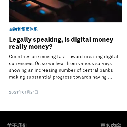
金融和货币体系
Legally speaking, is digital money
really money?
Countries are moving fast toward creating digital
currencies. Or, so we hear from various surveys
showing an increasing number of central banks
making substantial progress towards having ...
2021年01月21日
关于我们
更多内容