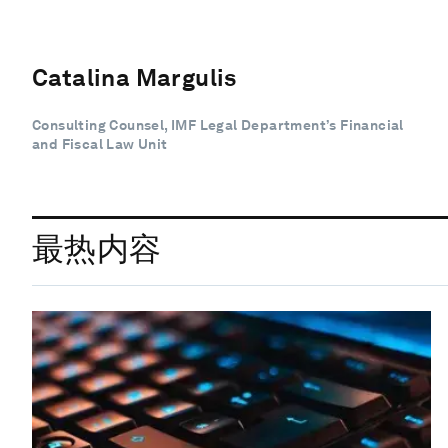
Catalina Margulis
Consulting Counsel, IMF Legal Department’s Financial
and Fiscal Law Unit
最热内容