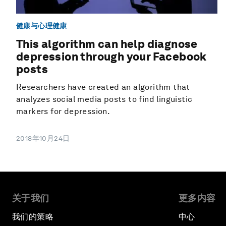
健康与心理健康
This algorithm can help diagnose
depression through your Facebook
posts
Researchers have created an algorithm that
analyzes social media posts to find linguistic
markers for depression.
2018年10月24日
关于我们
更多内容
我们的策略
中心