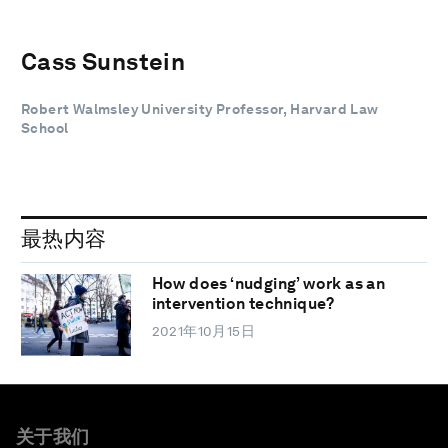
Cass Sunstein
Robert Walmsley University Professor, Harvard Law
School
最热内容
How does ‘nudging’ work as an
intervention technique?
2021年10月15日
关于我们