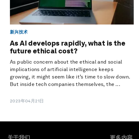
新兴技术
As AI develops rapidly, what is the
future ethical cost?
As public concern about the ethical and social
implications of artificial intelligence keeps
growing, it might seem like it’s time to slow down.
But inside tech companies themselves, the ...
2023年04月21日
关于我们
更多内容