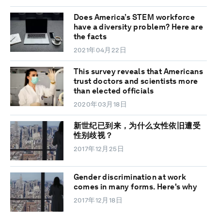
Does America’s STEM workforce
have a diversity problem? Here are
the facts
2021年04月22日
This survey reveals that Americans
trust doctors and scientists more
than elected officials
2020年03月18日
新世纪已到来，为什么女性依旧遭受
性别歧视？
2017年12月25日
Gender discrimination at work
comes in many forms. Here's why
2017年12月18日