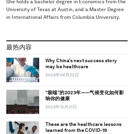
She holds a bachelor degree in Economics from the
University of Texas at Austin, and a Master Degree
in International Affairs from Columbia University.
最热内容
Why China’s next success story
may be healthcare
2026年06月22日
“极端”的2023年——气候变化如何影
响你的健康
2023年12月21日
These are the healthcare lessons
learned from the COVID-19