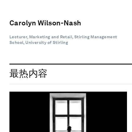
Carolyn Wilson-Nash
Lecturer, Marketing and Retail, Stirling Management
School, University of Stirling
最热内容