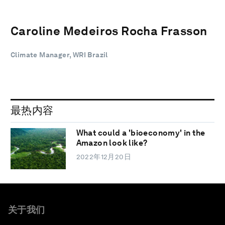
Caroline Medeiros Rocha Frasson
Climate Manager, WRI Brazil
最热内容
What could a 'bioeconomy' in the
Amazon look like?
2022年12月20日
关于我们