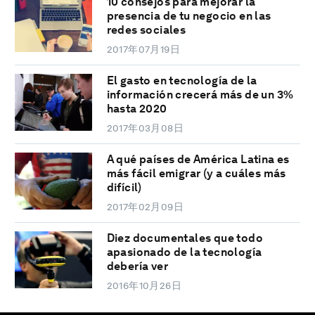
10 consejos para mejorar la
presencia de tu negocio en las
redes sociales
2017年07月19日
El gasto en tecnología de la
información crecerá más de un 3%
hasta 2020
2017年03月08日
A qué países de América Latina es
más fácil emigrar (y a cuáles más
difícil)
2017年02月09日
Diez documentales que todo
apasionado de la tecnología
debería ver
2016年10月26日