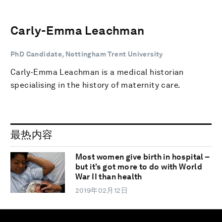
Carly-Emma Leachman
PhD Candidate, Nottingham Trent University
Carly-Emma Leachman is a medical historian
specialising in the history of maternity care.
最热内容
Most women give birth in hospital –
but it’s got more to do with World
War II than health
2019年02月12日