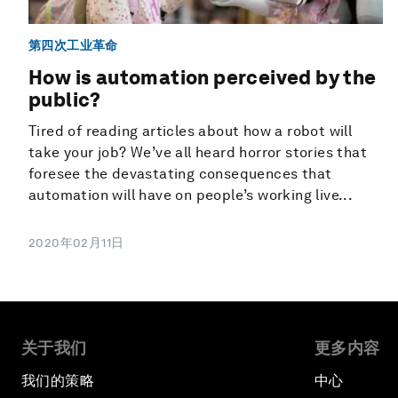
第四次工业革命
How is automation perceived by the
public?
Tired of reading articles about how a robot will
take your job? We’ve all heard horror stories that
foresee the devastating consequences that
automation will have on people’s working live...
2020年02月11日
关于我们
更多内容
我们的策略
中心