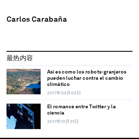
Carlos Carabaña
最热内容
Así es como los robots-granjeros
pueden luchar contra el cambio
climático
2017年03月03日
El romance entre Twitter y la
ciencia
2017年01月31日