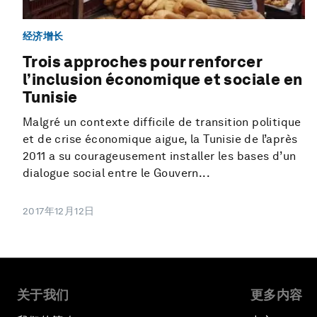
经济增长
Trois approches pour renforcer
l’inclusion économique et sociale en
Tunisie
Malgré un contexte difficile de transition politique
et de crise économique aigue, la Tunisie de l’après
2011 a su courageusement installer les bases d’un
dialogue social entre le Gouvern...
2017年12月12日
关于我们
更多内容