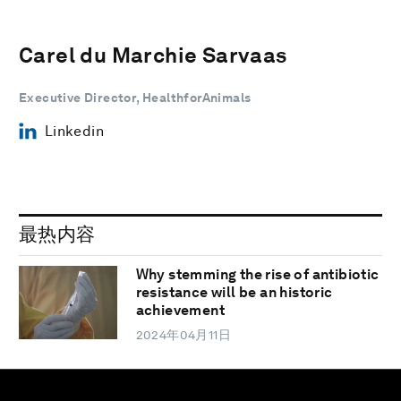
Carel du Marchie Sarvaas
Executive Director, HealthforAnimals
Linkedin
最热内容
Why stemming the rise of antibiotic
resistance will be an historic
achievement
2024年04月11日