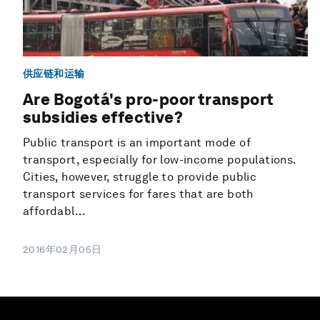
供应链和运输
Are Bogotá's pro-poor transport
subsidies effective?
Public transport is an important mode of
transport, especially for low-income populations.
Cities, however, struggle to provide public
transport services for fares that are both
affordabl...
2016年02月05日