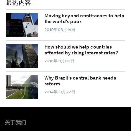
最热内容
Moving beyond remittances to help
the world's poor
2019年08月14日
How should we help countries
affected by rising interest rates?
2015年11月09日
Why Brazil’s central bank needs
reform
2014年10月22日
关于我们