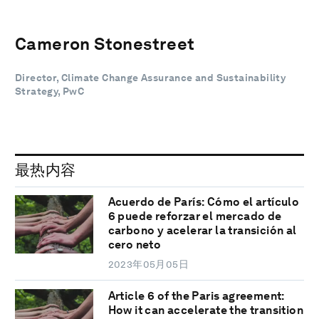
Cameron Stonestreet
Director, Climate Change Assurance and Sustainability
Strategy, PwC
最热内容
Acuerdo de París: Cómo el artículo
6 puede reforzar el mercado de
carbono y acelerar la transición al
cero neto
2023年05月05日
Article 6 of the Paris agreement:
How it can accelerate the transition