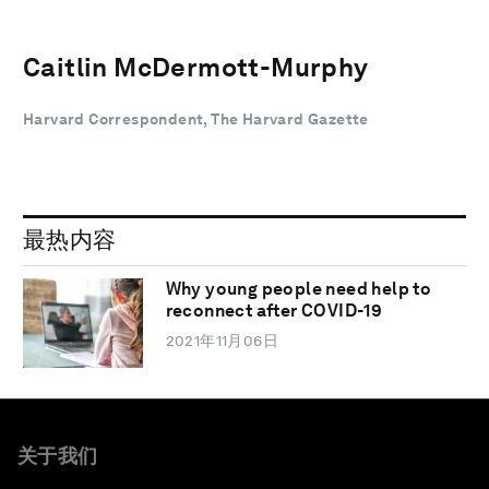
Caitlin McDermott-Murphy
Harvard Correspondent, The Harvard Gazette
最热内容
Why young people need help to
reconnect after COVID-19
2021年11月06日
关于我们