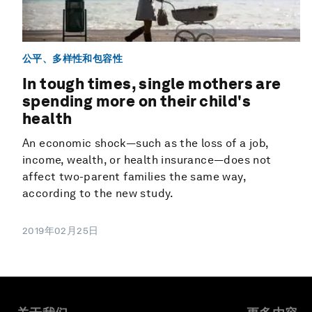
公平、多样性和包容性
In tough times, single mothers are
spending more on their child's
health
An economic shock—such as the loss of a job,
income, wealth, or health insurance—does not
affect two-parent families the same way,
according to the new study.
2019年02月25日