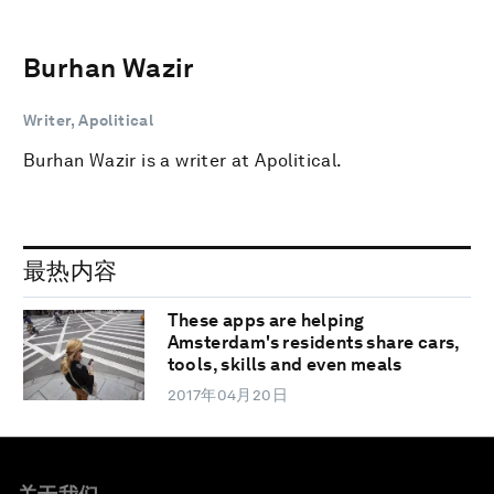
Burhan Wazir
Writer, Apolitical
Burhan Wazir is a writer at Apolitical.
最热内容
These apps are helping
Amsterdam's residents share cars,
tools, skills and even meals
2017年04月20日