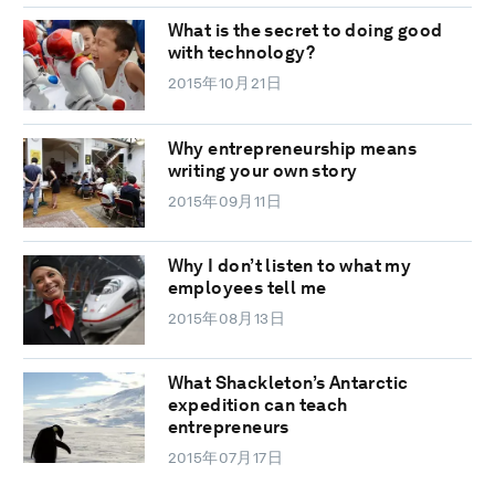
What is the secret to doing good
with technology?
2015年10月21日
Why entrepreneurship means
writing your own story
2015年09月11日
Why I don’t listen to what my
employees tell me
2015年08月13日
What Shackleton’s Antarctic
expedition can teach
entrepreneurs
2015年07月17日