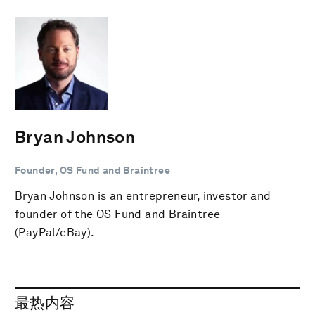
Bryan Johnson
Founder, OS Fund and Braintree
Bryan Johnson is an entrepreneur, investor and
founder of the OS Fund and Braintree
(PayPal/eBay).
最热内容