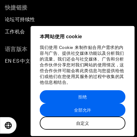
快捷链接
论坛可持续性
工作机会
本网站使用 cookie
我们使用 Cookie 来制作贴合用户需求的内
语言版本
容与广告、提供社交媒体功能以及分析我们
的流量。我们还会与社交媒体、广告和分析
EN
ES
中文
日本語
▪
▪
▪
合作伙伴分享您对我们网站的使用情况，这
些合作伙伴可能会将此类信息与您提供给他
们或他们在您使用其服务的过程中收集的其
他信息相结合。
拒绝
隐私政策和服务条款
全部允许
站点地图
自定义
©
2026
世界经济论坛
EN
ES
中文
日本語