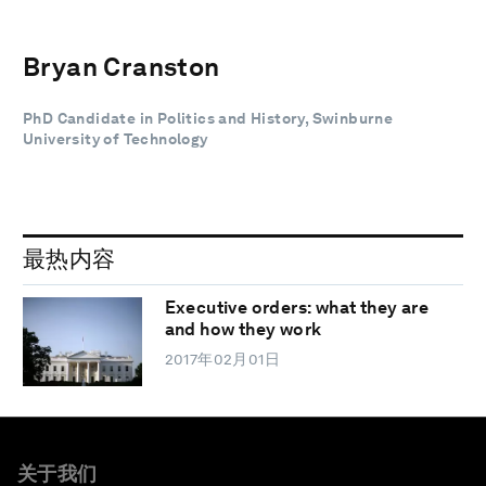
Bryan Cranston
PhD Candidate in Politics and History, Swinburne
University of Technology
最热内容
Executive orders: what they are
and how they work
2017年02月01日
关于我们