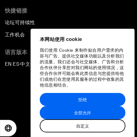
快捷链接
论坛可持续性
工作机会
本网站使用 cookie
我们使用 Cookie 来制作贴合用户需求的内
语言版本
容与广告、提供社交媒体功能以及分析我们
的流量。我们还会与社交媒体、广告和分析
EN
ES
中文
日本語
▪
▪
▪
合作伙伴分享您对我们网站的使用情况，这
些合作伙伴可能会将此类信息与您提供给他
们或他们在您使用其服务的过程中收集的其
他信息相结合。
拒绝
隐私政策和服务条款
全部允许
站点地图
自定义
©
2026
世界经济论坛
EN
ES
中文
日本語