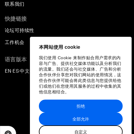
联系我们
快捷链接
论坛可持续性
工作机会
本网站使用 cookie
我们使用 Cookie 来制作贴合用户需求的内
语言版本
容与广告、提供社交媒体功能以及分析我们
的流量。我们还会与社交媒体、广告和分析
EN
ES
中文
日本語
▪
▪
▪
合作伙伴分享您对我们网站的使用情况，这
些合作伙伴可能会将此类信息与您提供给他
们或他们在您使用其服务的过程中收集的其
他信息相结合。
拒绝
隐私政策和服务条款
全部允许
站点地图
自定义
©
2026
世界经济论坛