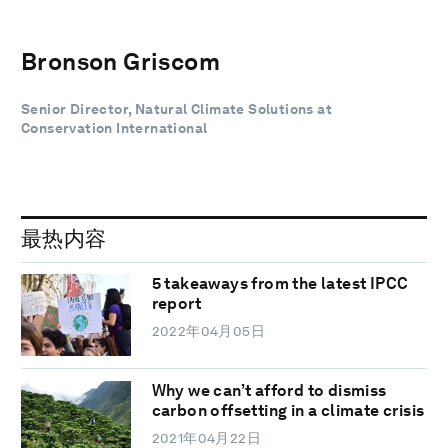
Bronson Griscom
Senior Director, Natural Climate Solutions at
Conservation International
最热内容
5 takeaways from the latest IPCC
report
2022年04月05日
Why we can’t afford to dismiss
carbon offsetting in a climate crisis
2021年04月22日