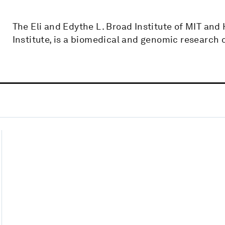
The Eli and Edythe L. Broad Institute of MIT and 
Institute, is a biomedical and genomic research